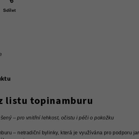
Sdílet
e
uktu
 z listu topinamburu
ený – pro vnitřní lehkost, očistu i péči o pokožku
mburu – netradiční bylinky, která je využívána pro podporu ja