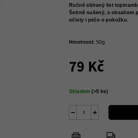
Ručně sbíraný list topinamb
Šetrně sušený, s obsahem př
očisty i péče o pokožku.
Hmotnost:
50g
79 Kč
Měrná
cena:
Skladem
(>5 ks)
−
+