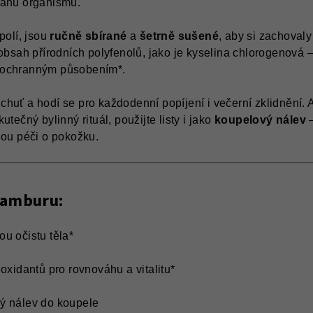
váhu organismu.
polí, jsou
ručně sbírané
a
šetrně sušené
, aby si zachoval
 obsah přírodních polyfenolů, jako je kyselina chlorogenová 
 ochranným působením*.
huť a hodí se pro každodenní popíjení i večerní zklidnění. 
utečný bylinný rituál, použijte listy i jako
koupelový nálev
–
nou péči o pokožku.
namburu:
u očistu těla*
ioxidantů pro rovnováhu a vitalitu*
ý nálev do koupele