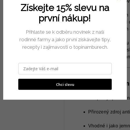
očisty a celkovou rovno
Získejte 15% slevu na
Listy pocházejí z naších 
první nákup!
přirozenou barvu, vůni i
antioxidant známý svým
Přihlaste se k odběru novinek z naší
rodinné farmy a jako první získávejte tipy,
Čaj má jemnou, zemitou c
recepty i zajímavosti o topinamburech.
pokud si chcete dopřát sk
uvolnění, prohřátí a jem
Co umí list topi
Chci slevu
Podporuje přirozeno
Přirozený zdroj ant
Vhodné i jako jemn