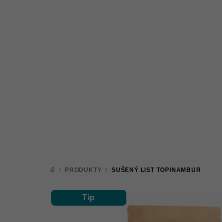
Přejít
na
obsah
/
PRODUKTY
/
SUŠENÝ LIST TOPINAMBUR
DOMŮ
Tip