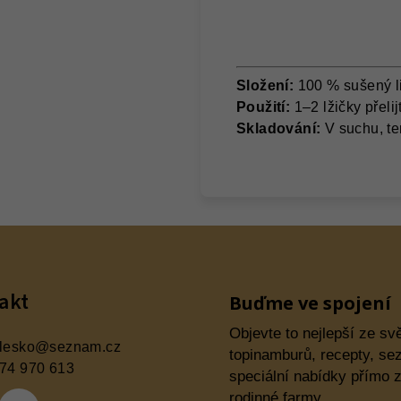
Složení:
100 % sušený li
Použití:
1–2 lžičky přeli
Skladování:
V suchu, te
akt
Buďme ve spojení
Objevte to nejlepší ze sv
lesko
@
seznam.cz
topinamburů, recepty, sez
74 970 613
speciální nabídky přímo z
rodinné farmy.