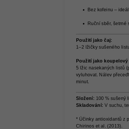
Bez kofeinu – ideál
Ruční sběr, šetrné
Použití jako čaj:
1–2 lžičky sušeného list
Použití jako koupelový
5 lžic nasekaných listů (
vyluhovat. Nálev přeceď
minut.
Složení:
100 % sušený li
Skladování:
V suchu, te
* Účinky antioxidantů z 
Chirinos et al. (2013).