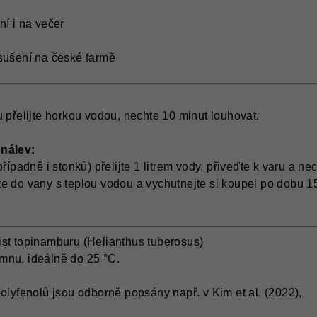
ní i na večer
 sušení na české farmě
u přelijte horkou vodou, nechte 10 minut louhovat.
 nálev:
případně i stonků) přelijte 1 litrem vody, přiveďte k varu a ne
te do vany s teplou vodou a vychutnejte si koupel po dobu 
st topinamburu (Helianthus tuberosus)
mnu, ideálně do 25 °C.
polyfenolů jsou odborně popsány např. v Kim et al. (2022),