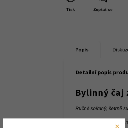
Tisk
Zeptat se
Popis
Diskuz
Detailní popis prod
Bylinný čaj
Ručně sbíraný, šetrně suš
Objevte sílu listu topina