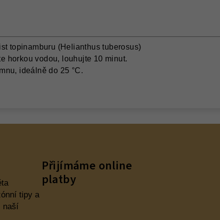
st topinamburu (Helianthus tuberosus)
jte horkou vodou, louhujte 10 minut.
mnu, ideálně do 25 °C.
Přijímáme online
platby
ěta
ónní tipy a
 naší