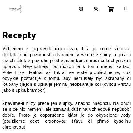
Přejít
na
obsah
Nákupn
Hledat
Přihlášení
Recepty
košík
Vzhledem k nepravidelnému tvaru hlíz je nutné věnovat
dostatečnou pozornost odstranění veškeré zeminy a jiných
cizích látek z povrchu před vlastní konzumací či kuchyňskou
úpravou. Nejvhodnější pomůckou je k tomu menší kartáč.
Poté hlízy dvakrát až třikrát ve vodě propláchneme, což
obvykle postačuje k tomu, aby nemusely být škrábány či
loupány (jejich slupka je jemná, neobsahuje korkovitou vrstvu
jako slupka brambor)
Zbavíme-li hlízy přece jen slupky, snadno hnědnou. Na chuti
se sice nic nemění, ale ztmavlá dužnina vzhledově nepůsobí
dobře. Proto je doporučeno klást je do okyselené vody
(použijeme ocet, citronovou šťávu či přímo kyselinu
citronovou).