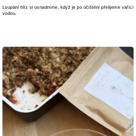
Loupání hlíz si usnadníme, když je po očištění přelijeme vařící
vodou.
V
ý
p
i
s
č
l
á
n
k
ů