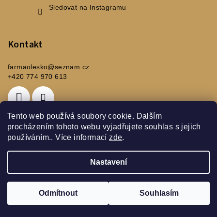
Sledovat na Instagramu
Kontakt
farmaolesko
@
seznam.cz
+420 774 970 613
Tento web používá soubory cookie. Dalším
procházením tohoto webu vyjadřujete souhlas s jejich
používáním.. Více informací
zde
.
Buďme ve spojení
Objevte to nejlepší ze světa topinamburů,
Nastavení
recepty, sezónní tipy a speciální nabídky přímo
z naší rodinné farmy.
Odmítnout
Souhlasím