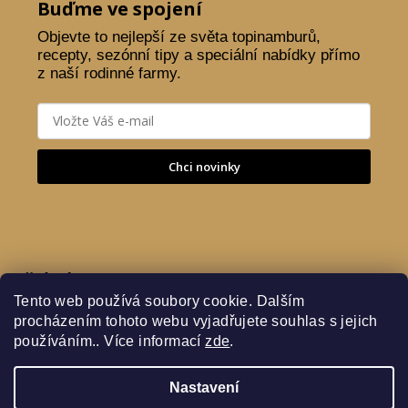
Buďme ve spojení
Objevte to nejlepší ze světa topinamburů,
recepty, sezónní tipy a speciální nabídky přímo
z naší rodinné farmy.
Chci novinky
Přijímáme online platby
Tento web používá soubory cookie. Dalším
procházením tohoto webu vyjadřujete souhlas s jejich
používáním.. Více informací
zde
.
Nastavení
Copyright 2026
Farma Oleško - Topinambury
. Všechna