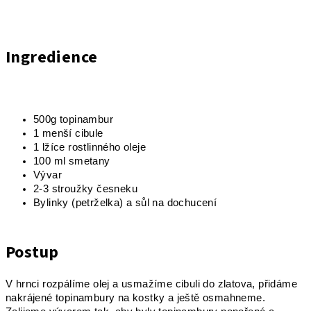
Ingredience
500g topinambur
1 menší cibule
1 lžíce rostlinného oleje
100 ml smetany
Vývar
2-3 stroužky česneku
Bylinky (petrželka) a sůl na dochucení
Postup
V hrnci rozpálíme olej a usmažíme cibuli do zlatova, přidáme
nakrájené topinambury na kostky a ještě osmahneme.