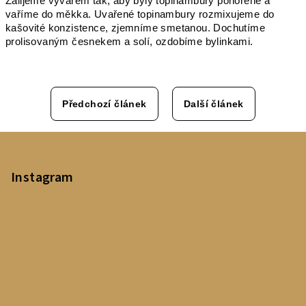
Zalijeme vývarem tak, aby byly topinambury ponořené a
vaříme do měkka. Uvařené topinambury rozmixujeme do
kašovité konzistence, zjemníme smetanou. Dochutíme
prolisovaným česnekem a solí, ozdobíme bylinkami.
Předchozí článek
Další článek
Z
á
p
Instagram
a
t
í