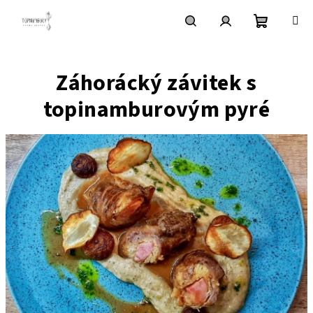
Přejít
na
obsah
Nákupn
Hledat
Přihlášení
Záhorácký závitek s
košík
topinamburovým pyré