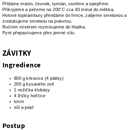
Přidáme máslo, česnek, tymián, osolíme a opepříme.
Přikryjeme a pečeme na 200°C cca 40 minut do měkka.
Hotové topinambury přendáme do hrnce, zalijeme smetanou a
zredukujeme smetanu na polovinu.
Ručním mixérem rozmixujeme do hladka.
Pyré přepasírujeme přes jemné síto.
ZÁVITKY
Ingredience
800 g krkovice (4 plátky)
200 g kysaného zelí
1 nožička klobásy
4 lžičky hořčice
kmín
sůl a pepř
Postup