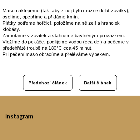
Maso
naklepeme (tak, aby z něj bylo možné dělat závitky),
osolíme, opepříme a přidáme kmín.
Plátky potřeme hořčicí, položíme na ně zelí a hranolek
klobásy.
Zamotáme v závitek a stáhneme bavlněným provázkem.
Vložíme do pekáče, podlijeme vodou (cca dcl) a pečeme v
předehřáté troubě na 180°C cca 45 minut.
Při pečení maso obracíme a přeléváme výpekem.
Předchozí článek
Další článek
Z
á
p
Instagram
a
t