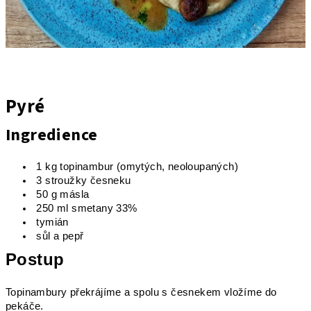
Pyré
Ingredience
1 kg topinambur (omytých, neoloupaných)
3 stroužky česneku
50 g másla
250 ml smetany 33%
tymián
sůl a pepř
Postup
Topinambury překrájíme a spolu s česnekem vložíme do
pekáče.