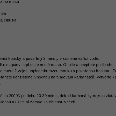
ězího masa
uka
á cibulka
nší kousky a povařte ji 3 minuty v osolené vařící vodě.
u na pánvi a přidejte mleté maso. Osolte a opepřete podle chuti
ého masa 2 vejce, topinamburovou mouku a povařenou kapustu. P
anete konzistenci vhodnou na tvarování karbanátků. Vytvořte ka
.
té na 200°C po dobu 20-30 minut, dokud karbanátky nejsou zlata
ílohou a užijte si zdravou a chutnou večeři!