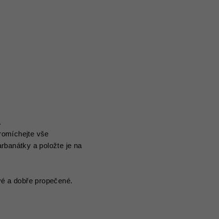
.
romíchejte vše
rbanátky a položte je na
vé a dobře propečené.