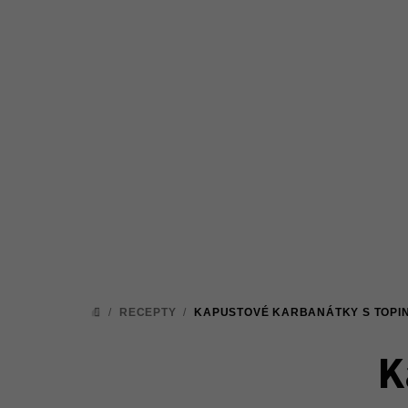
Přejít
na
obsah
/
RECEPTY
/
KAPUSTOVÉ KARBANÁTKY S TOP
DOMŮ
K