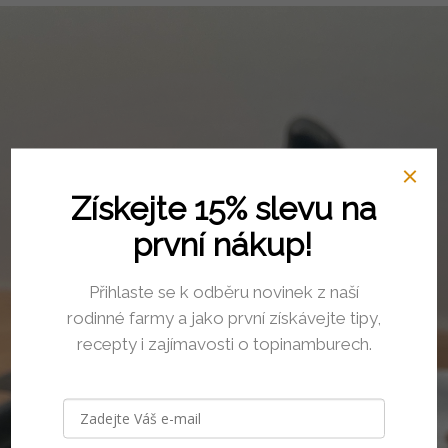
Získejte 15% slevu na
první nákup!
Přihlaste se k odběru novinek z naší
rodinné farmy a jako první získávejte tipy,
recepty i zajímavosti o topinamburech.