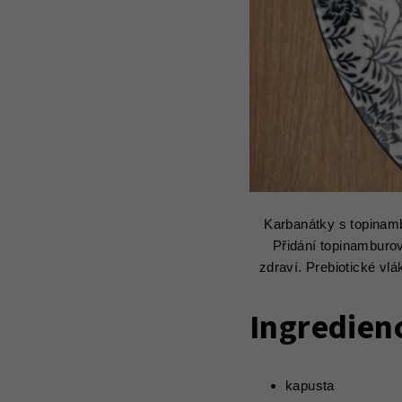
Karbanátky s topinamb
Přidání topinamburov
zdraví. Prebiotické vlá
Ingredien
kapusta