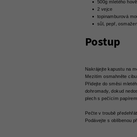
500g mletého hov
2 vejce
topinamburová mo
sůl, pepř, osmažen
Postup
Nakrájejte kapustu na me
Mezitím osmahněte cibulk
Přidejte do směsi mlet
dohromady, dokud nedost
plech s pečícím papírem
Pečte v troubě předehřá
Podávejte s oblíbenou př