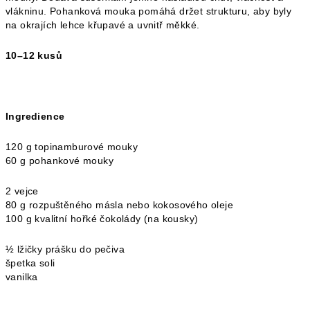
vlákninu. Pohanková mouka pomáhá držet strukturu, aby byly
na okrajích lehce křupavé a uvnitř měkké.
10–12 kusů
Ingredience
120 g topinamburové mouky
60 g pohankové mouky
2 vejce
80 g rozpuštěného másla nebo kokosového oleje
100 g kvalitní hořké čokolády (na kousky)
½ lžičky prášku do pečiva
špetka soli
vanilka