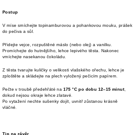
Postup
V míse smíchejte topinamburovou a pohankovou mouku, prášek
do pečiva a sůl.
Přidejte vejce, rozpuštěné máslo (nebo olej) a vanilku.
Promíchejte do hutnějšího, lehce lepivého těsta. Nakonec
vmíchejte nasekanou čokoládu.
Z těsta tvarujte kuličky o velikosti vlašského ořechu, lehce je
zploštěte a skládejte na plech vyložený pečicím papírem.
Pečte v troubě předehřáté na
175 °C po dobu 12–15 minut
,
dokud nejsou okraje lehce zlatavé.
Po vytažení nechte sušenky dojít, uvnitř zůstanou krásně
vláčné.
Tip na závěr